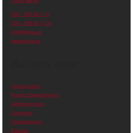
10625 Berlin
030 – 639 66 11-0
030 – 639 66 11-25
info@koha.ag
www.koha.ag
Business areas
Construction
Project Development
Administration
Company
Competences
Partner