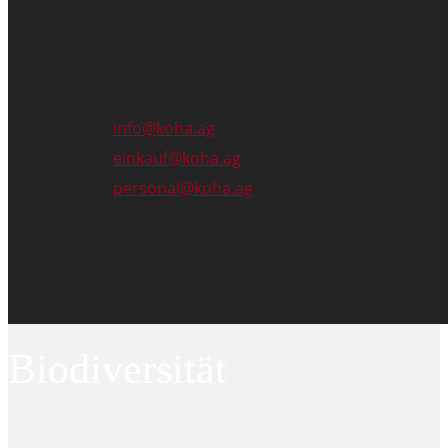
Email
info@koha.ag
einkauf@koha.ag
personal@koha.ag
Biodiversität