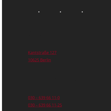
Address
Kantstraße 127
10625 Berlin
Phone & Fax
030 – 639 66 11-0
030 – 639 66 11-25