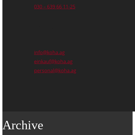
030 – 639 66 11-25
Email
info@koha.ag
einkauf@koha.ag
personal@koha.ag
Archive