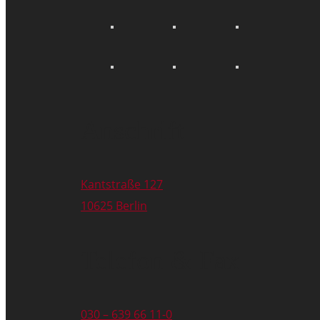
Anschrift
Kantstraße 127
10625 Berlin
Telefon & Fax
030 – 639 66 11-0