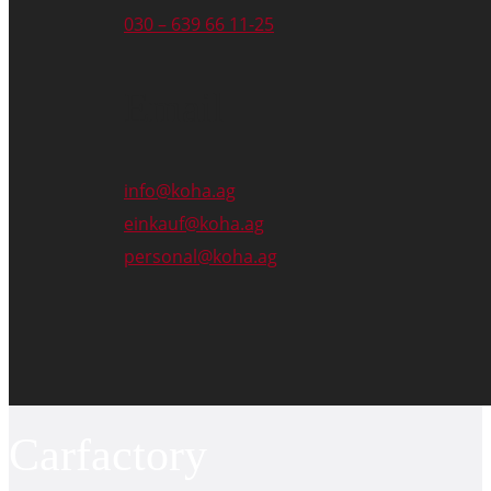
030 – 639 66 11-25
Email
info@koha.ag
einkauf@koha.ag
personal@koha.ag
Carfactory