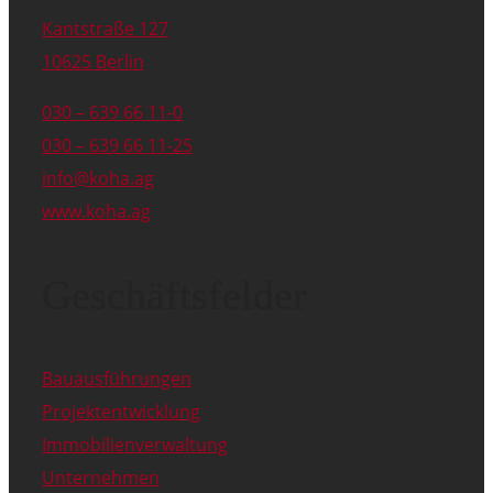
Kantstraße 127
10625 Berlin
030 – 639 66 11-0
030 – 639 66 11-25
info@koha.ag
www.koha.ag
Geschäftsfelder
Bauausführungen
Projektentwicklung
Immobilienverwaltung
Unternehmen