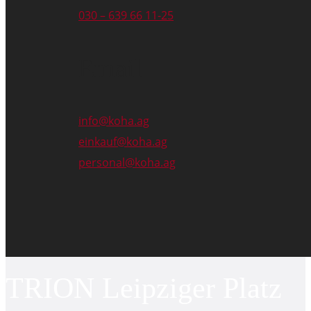
030 – 639 66 11-25
Email
info@koha.ag
einkauf@koha.ag
personal@koha.ag
TRION Leipziger Platz