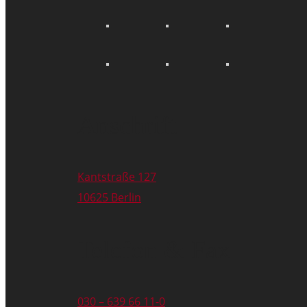
Anschrift
Kantstraße 127
10625 Berlin
Telefon & Fax
030 – 639 66 11-0