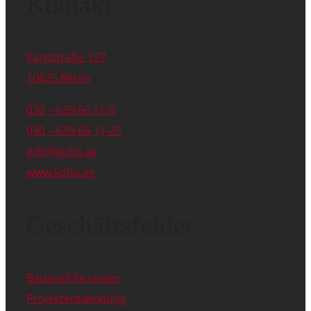
Kontakt
Kantstraße 127
10625 Berlin
030 – 639 66 11-0
030 – 639 66 11-25
info@koha.ag
www.koha.ag
Geschäftsfelder
Bauausführungen
Projektentwicklung