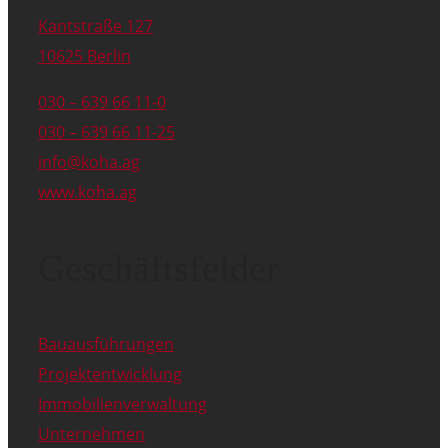
Kantstraße 127
10625 Berlin
030 – 639 66 11-0
030 – 639 66 11-25
info@koha.ag
www.koha.ag
Geschäftsfelder
Bauausführungen
Projektentwicklung
Immobilienverwaltung
Unternehmen