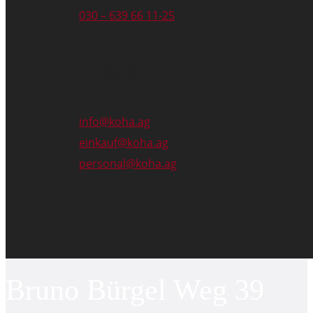
030 – 639 66 11-25
Email
info@koha.ag
einkauf@koha.ag
personal@koha.ag
Bruno Bürgel Weg 39